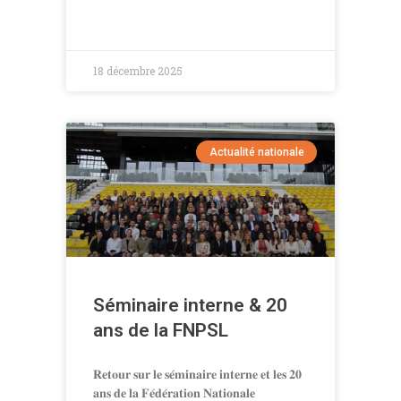
18 décembre 2025
Actualité nationale
Séminaire interne & 20
ans de la FNPSL
𝐑𝐞𝐭𝐨𝐮𝐫 𝐬𝐮𝐫 𝐥𝐞 𝐬𝐞́𝐦𝐢𝐧𝐚𝐢𝐫𝐞 𝐢𝐧𝐭𝐞𝐫𝐧𝐞 𝐞𝐭 𝐥𝐞𝐬 𝟐𝟎
𝐚𝐧𝐬 𝐝𝐞 𝐥𝐚 𝐅𝐞́𝐝𝐞́𝐫𝐚𝐭𝐢𝐨𝐧 𝐍𝐚𝐭𝐢𝐨𝐧𝐚𝐥𝐞