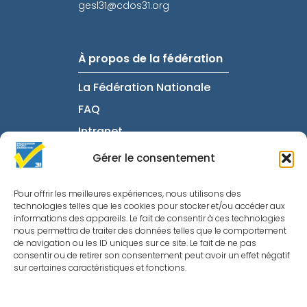
gesl31@cdos31.org
À propos de la fédération
La Fédération Nationale
FAQ
Intranet
Gérer le consentement
Informations utiles
Pour offrir les meilleures expériences, nous utilisons des
technologies telles que les cookies pour stocker et/ou accéder aux
Mentions Légales
informations des appareils. Le fait de consentir à ces technologies
nous permettra de traiter des données telles que le comportement
Politique de
de navigation ou les ID uniques sur ce site. Le fait de ne pas
Confidentialité
consentir ou de retirer son consentement peut avoir un effet négatif
sur certaines caractéristiques et fonctions.
Nous contacter
Politique de cookies