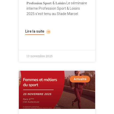
𝐏𝐫𝐨𝐟𝐞𝐬𝐬𝐢𝐨𝐧 𝐒𝐩𝐨𝐫𝐭 & 𝐋𝐨𝐢𝐬𝐢𝐫𝐬 Le séminaire
interne Profession Sport & Loisirs
2025 s’est tenu au Stade Marcel
Lire la suite
13 novembre 2025
Actualité