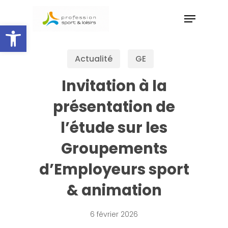
Skip
to
Ouvrir la barre d’outils
main
content
Actualité
GE
Invitation à la
présentation de
l’étude sur les
Groupements
d’Employeurs sport
& animation
6 février 2026