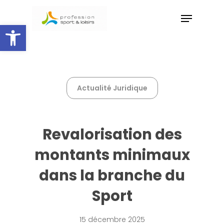
Skip
Menu
to
Ouvrir la barre d’outils
main
Close
content
Menu
Actualité Juridique
Revalorisation des
montants minimaux
dans la branche du
Sport
15 décembre 2025