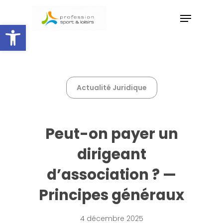
Skip
Menu
to
Ouvrir la barre d’outils
main
Close
content
Menu
Actualité Juridique
Peut-on payer un
dirigeant
d’association ? —
Principes généraux
4 décembre 2025